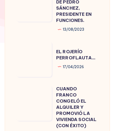
DE PEDRO
DE
SÁNCHEZ,
PRESIDENTE EN
PEDRO
FUNCIONES.
SÁNCHEZ,
13/08/2023
PRESIDENTE
EN
EL
FUNCIONES.
EL ROJERÍO
ROJERÍO
PERROFLAUTA…
PERROFLAUTA…
17/04/2026
CUANDO
CUANDO
FRANCO
FRANCO
CONGELÓ EL
CONGELÓ
ALQUILER Y
PROMOVIÓ LA
EL
VIVIENDA SOCIAL
ALQUILER
(CON ÉXITO)
Y