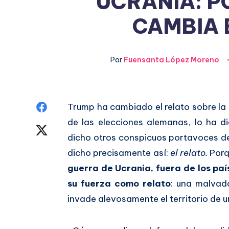
UCRANIA: P
CAMBIA 
Por
Fuensanta López Moreno
Compartir
Trump ha cambiado el relato sobre la 
de las elecciones alemanas, lo ha d
en
Compartir
dicho otros conspicuos portavoces del
Facebook
en
dicho precisamente así:
el relato.
Porq
guerra de Ucrania, fuera de los pa
Twitter
su fuerza como relato
: una malvad
invade alevosamente el territorio de u