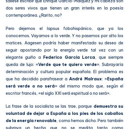
saliese escribir que Enrique García-Máiquez y mi cabeza son
dos seres vivos que tienen un gran interés en la poesía
contemporánea. ¿Rarito, no?
Pero dejemos el lapsus fobohispánico, que ya los
conocemos. Vayamos a lo verde. Y no pasemos por alto los
matices. Aagesen podría haber manifestado su deseo de
seguir apostando por la energía verde tal vez con un
elegante guiño a
Federico García Lorca
, que siempre
queda de lujo: «
Verde que te quiero verde
». Subrayaría
determinación y cultura popular española. El problema es
que ha decidido parafrasear a
André Malraux
: «
España
será verde o no será
» del mismo modo que, según el
escritor francés, «el siglo XXI será espiritual o no será».
La frase de la socialista se las trae, porque
demuestra su
voluntad de dejar a España a los pies de los caballos
de la energía renovable
, como hemos dicho. Pero también
subraya un hecho que no se medita tanto como