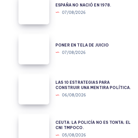
NO
ESPAÑA NO NACIÓ EN 1978.
NACIÓ
07/08/2026
EN
1978.
PONER
EN
PONER EN TELA DE JUICIO
TELA
07/08/2026
DE
JUICIO
LAS
LAS 10 ESTRATEGIAS PARA
10
CONSTRUIR UNA MENTIRA POLÍTICA.
ESTRATEGIAS
06/08/2026
PARA
CONSTRUIR
UNA
CEUTA:
CEUTA: LA POLICÍA NO ES TONTA; EL
MENTIRA
LA
CNI TMPOCO.
POLÍTICA.
POLICÍA
05/08/2026