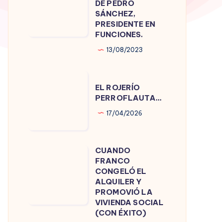
DE PEDRO
DE
SÁNCHEZ,
PRESIDENTE EN
PEDRO
FUNCIONES.
SÁNCHEZ,
13/08/2023
PRESIDENTE
EN
EL
FUNCIONES.
EL ROJERÍO
ROJERÍO
PERROFLAUTA…
PERROFLAUTA…
17/04/2026
CUANDO
CUANDO
FRANCO
FRANCO
CONGELÓ EL
CONGELÓ
ALQUILER Y
PROMOVIÓ LA
EL
VIVIENDA SOCIAL
ALQUILER
(CON ÉXITO)
Y