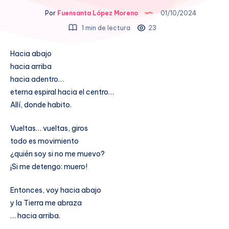
Por
Fuensanta López Moreno
01/10/2024
1 min de lectura
23
Hacia abajo
hacia arriba
hacia adentro…
eterna espiral hacia el centro…
Allí, donde habito.
Vueltas… vueltas, giros
todo es movimiento
¿quién soy si no me muevo?
¡Si me detengo: muero!
Entonces, voy hacia abajo
y la Tierra me abraza
… hacia arriba.