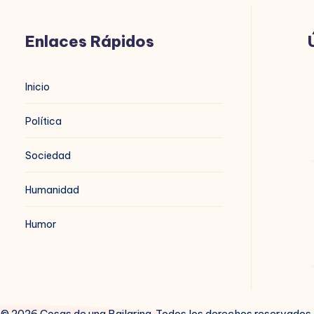
Enlaces Rápidos
B
Inicio
n
Política
Sociedad
Humanidad
B
t
Humor
© 2026 Cosas de una Bailarina. Todos los derechos reservados.