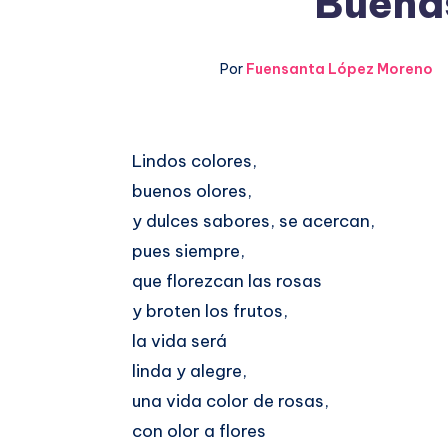
Buenas
Por
Fuensanta López Moreno
Compartir
Lindos colores,
buenos olores,
en
Compartir
y dulces sabores, se acercan,
Facebook
en
pues siempre,
que florezcan las rosas
Twitter
y broten los frutos,
la vida será
linda y alegre,
una vida color de rosas,
con olor a flores