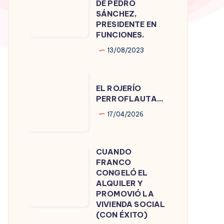
DE PEDRO
DE
SÁNCHEZ,
PRESIDENTE EN
PEDRO
FUNCIONES.
SÁNCHEZ,
13/08/2023
PRESIDENTE
EN
EL
FUNCIONES.
EL ROJERÍO
ROJERÍO
PERROFLAUTA…
PERROFLAUTA…
17/04/2026
CUANDO
CUANDO
FRANCO
FRANCO
CONGELÓ EL
CONGELÓ
ALQUILER Y
PROMOVIÓ LA
EL
VIVIENDA SOCIAL
ALQUILER
(CON ÉXITO)
Y