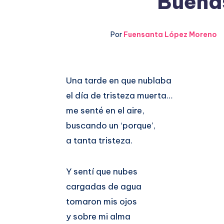
Buenas
Por
Fuensanta López Moreno
Compartir
Una tarde en que nublaba
el día de tristeza muerta…
en
Compartir
me senté en el aire,
Facebook
en
buscando un ‘porque’,
a tanta tristeza.
Twitter
Y sentí que nubes
cargadas de agua
tomaron mis ojos
y sobre mi alma