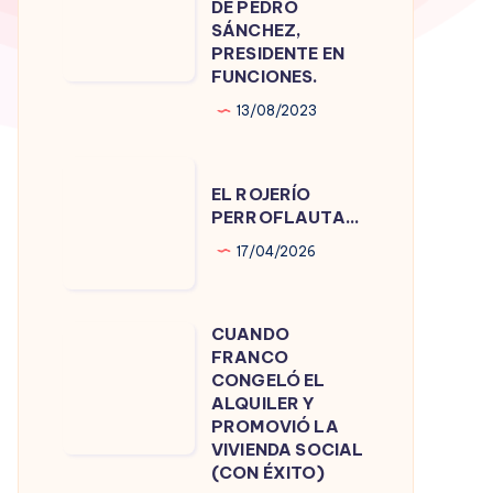
DE PEDRO
DE
SÁNCHEZ,
PRESIDENTE EN
PEDRO
FUNCIONES.
SÁNCHEZ,
13/08/2023
PRESIDENTE
EN
EL
FUNCIONES.
EL ROJERÍO
ROJERÍO
PERROFLAUTA…
PERROFLAUTA…
17/04/2026
CUANDO
CUANDO
FRANCO
FRANCO
CONGELÓ EL
CONGELÓ
ALQUILER Y
PROMOVIÓ LA
EL
VIVIENDA SOCIAL
ALQUILER
(CON ÉXITO)
Y