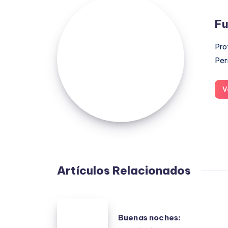
Fuensanta
López
Fu
Moreno
Pro
Per
V
Artículos Relacionados
Buenas
Buenas noches:
noches: