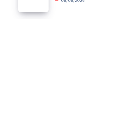
08/08/2026
Buenos
días:
Buenos días:
08/08/2026
Buenas
noches:
Buenas noches:
07/08/2026
© 2026 Cosas de una Bailarina. Todos los derechos