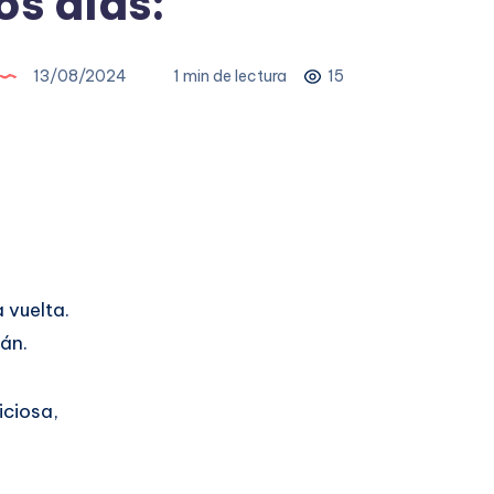
s días:
13/08/2024
1 min de lectura
15
 vuelta.
rán.
iciosa,