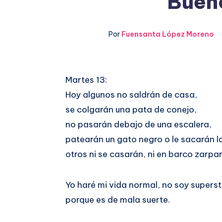
Bueno
Por
Fuensanta López Moreno
Compartir
Martes 13:
Hoy algunos no saldrán de casa,
en
Compartir
se colgarán una pata de conejo,
Facebook
en
no pasarán debajo de una escalera,
patearán un gato negro o le sacarán la
Twitter
otros ni se casarán, ni en barco zarpa
Yo haré mi vida normal, no soy superst
porque es de mala suerte.