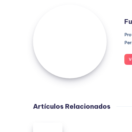
Fuensanta
López
Fu
Moreno
Pro
Per
V
Artículos Relacionados
Buenos