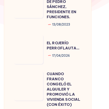
DE PEDRO
DE
SÁNCHEZ,
PRESIDENTE EN
PEDRO
FUNCIONES.
SÁNCHEZ,
13/08/2023
PRESIDENTE
EN
EL
FUNCIONES.
EL ROJERÍO
ROJERÍO
PERROFLAUTA…
PERROFLAUTA…
17/04/2026
CUANDO
CUANDO
FRANCO
FRANCO
CONGELÓ EL
CONGELÓ
ALQUILER Y
PROMOVIÓ LA
EL
VIVIENDA SOCIAL
ALQUILER
(CON ÉXITO)
Y