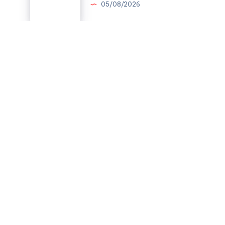
05/08/2026
Benas
tardes:
Benas tardes:
05/08/2026
Buenos
días:
Buenos días:
05/08/2026
© 2026 Cosas de una Bailarina. Todos los derechos