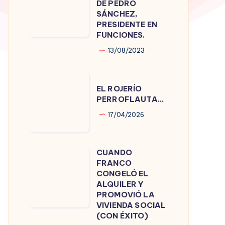
DE PEDRO
DE
SÁNCHEZ,
PRESIDENTE EN
PEDRO
FUNCIONES.
SÁNCHEZ,
13/08/2023
PRESIDENTE
EN
EL
FUNCIONES.
EL ROJERÍO
ROJERÍO
PERROFLAUTA…
PERROFLAUTA…
17/04/2026
CUANDO
CUANDO
FRANCO
FRANCO
CONGELÓ EL
CONGELÓ
ALQUILER Y
PROMOVIÓ LA
EL
VIVIENDA SOCIAL
ALQUILER
(CON ÉXITO)
Y