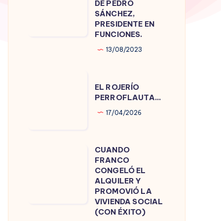
DE PEDRO
DE
SÁNCHEZ,
PRESIDENTE EN
PEDRO
FUNCIONES.
SÁNCHEZ,
13/08/2023
PRESIDENTE
EN
EL
FUNCIONES.
EL ROJERÍO
ROJERÍO
PERROFLAUTA…
PERROFLAUTA…
17/04/2026
CUANDO
CUANDO
FRANCO
FRANCO
CONGELÓ EL
CONGELÓ
ALQUILER Y
PROMOVIÓ LA
EL
VIVIENDA SOCIAL
ALQUILER
(CON ÉXITO)
Y