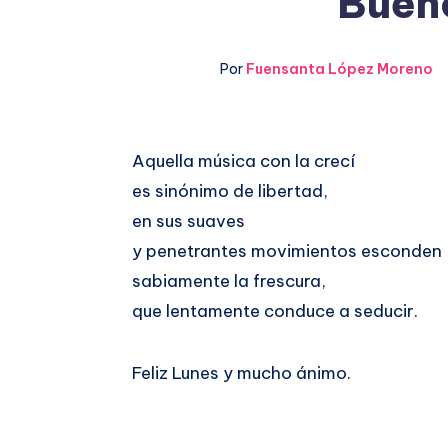
Bueno
Por
Fuensanta López Moreno
Compartir
Aquella música con la crecí
es sinónimo de libertad,
en
Compartir
en sus suaves
Facebook
en
y penetrantes movimientos esconden
sabiamente la frescura,
Twitter
que lentamente conduce a seducir.
Feliz Lunes y mucho ánimo.