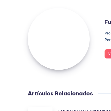
Fuensanta
López
Fu
Moreno
Pro
Per
V
Artículos Relacionados
LAS