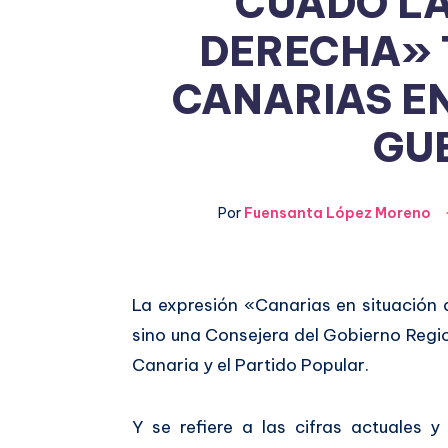
CUADO L
DERECHA» 
CANARIAS EN
GU
Por
Fuensanta López Moreno
Compartir
La expresión «Canarias en situación
sino una Consejera del Gobierno Regi
en
Compartir
Canaria y el Partido Popular.
Facebook
en
Y se refiere a las cifras actuales
Twitter