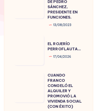
DE PEDRO
DE
SÁNCHEZ,
PRESIDENTE EN
PEDRO
FUNCIONES.
SÁNCHEZ,
13/08/2023
PRESIDENTE
EN
EL
FUNCIONES.
EL ROJERÍO
ROJERÍO
PERROFLAUTA…
PERROFLAUTA…
17/04/2026
CUANDO
CUANDO
FRANCO
FRANCO
CONGELÓ EL
CONGELÓ
ALQUILER Y
PROMOVIÓ LA
EL
VIVIENDA SOCIAL
ALQUILER
(CON ÉXITO)
Y