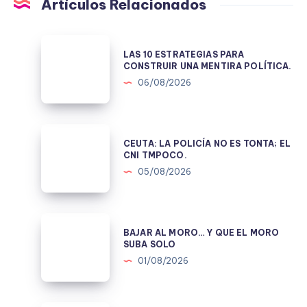
Artículos Relacionados
LAS
LAS 10 ESTRATEGIAS PARA
10
CONSTRUIR UNA MENTIRA POLÍTICA.
ESTRATEGIAS
06/08/2026
PARA
CONSTRUIR
UNA
CEUTA:
CEUTA: LA POLICÍA NO ES TONTA; EL
MENTIRA
LA
CNI TMPOCO.
POLÍTICA.
POLICÍA
05/08/2026
NO
ES
TONTA;
BAJAR
BAJAR AL MORO… Y QUE EL MORO
EL
AL
SUBA SOLO
CNI
MORO…
01/08/2026
TMPOCO.
Y
QUE
EL