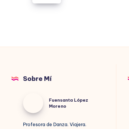
POLÍTICA.
Y
QUE
EL
MORO
SUBA
SOLO
Sobre Mí
Fuensanta
Fuensanta López
López
Moreno
Moreno
Profesora de Danza. Viajera.