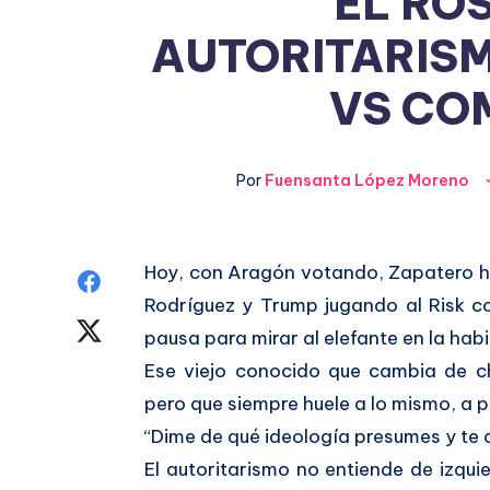
EL RO
AUTORITARISM
VS CO
Por
Fuensanta López Moreno
Hoy, con Aragón votando, Zapatero ha
Compartir
Rodríguez y Trump jugando al Risk 
en
Compartir
pausa para mirar al elefante en la habi
Facebook
Ese viejo conocido que cambia de ch
en
pero que siempre huele a lo mismo, a pu
Twitter
“Dime de qué ideología presumes y te 
El autoritarismo no entiende de izqu