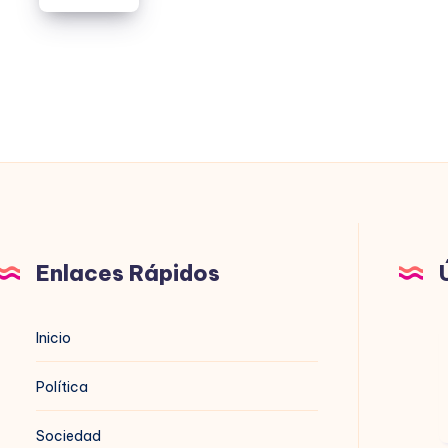
CNI
MARCHA
TMPOCO.
VERDE
2.0
Enlaces Rápidos
Inicio
1
Política
Sociedad