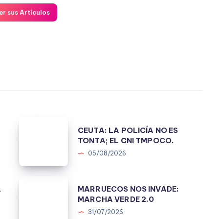
er sus Artículos
CEUTA:
A
CEUTA: LA POLICÍA NO ES
LA
TONTA; EL CNI TMPOCO.
POLICÍA
05/08/2026
NO
ES
MARRUECOS
L
MARRUECOS NOS INVADE:
TONTA;
NOS
MARCHA VERDE 2.0
EL
INVADE:
31/07/2026