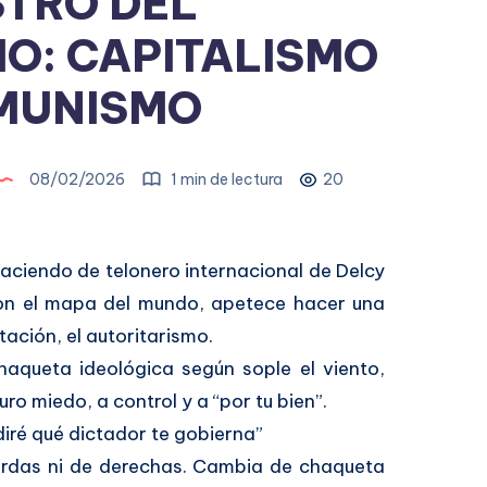
STRO DEL
O: CAPITALISMO
MUNISMO
08/02/2026
1 min de lectura
20
ciendo de telonero internacional de Delcy
con el mapa del mundo, apetece hacer una
tación, el autoritarismo.
aqueta ideológica según sople el viento,
ro miedo, a control y a “por tu bien”.
diré qué dictador te gobierna”
ierdas ni de derechas. Cambia de chaqueta