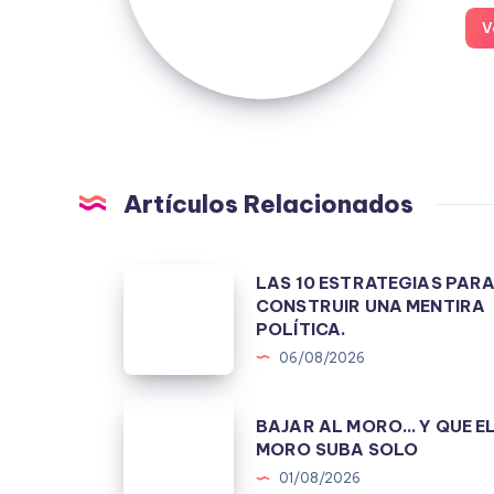
V
Artículos Relacionados
LAS
LAS 10 ESTRATEGIAS PAR
CONSTRUIR UNA MENTIRA
10
POLÍTICA.
ESTRATEGIAS
06/08/2026
PARA
CONSTRUIR
BAJAR
BAJAR AL MORO… Y QUE E
UNA
AL
MORO SUBA SOLO
MENTIRA
MORO…
01/08/2026