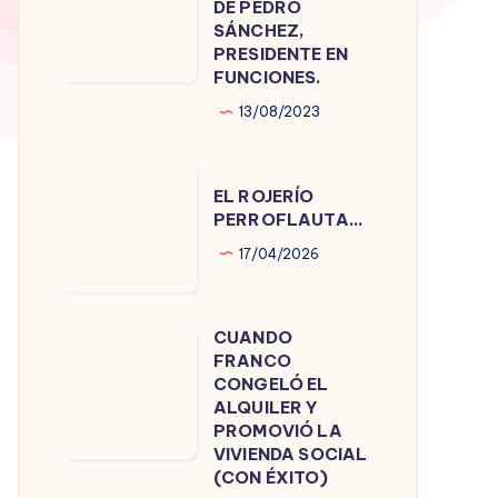
DE PEDRO
DE
SÁNCHEZ,
PRESIDENTE EN
PEDRO
FUNCIONES.
SÁNCHEZ,
13/08/2023
PRESIDENTE
EN
EL
FUNCIONES.
EL ROJERÍO
ROJERÍO
PERROFLAUTA…
PERROFLAUTA…
17/04/2026
CUANDO
CUANDO
FRANCO
FRANCO
CONGELÓ EL
CONGELÓ
ALQUILER Y
PROMOVIÓ LA
EL
VIVIENDA SOCIAL
ALQUILER
(CON ÉXITO)
Y