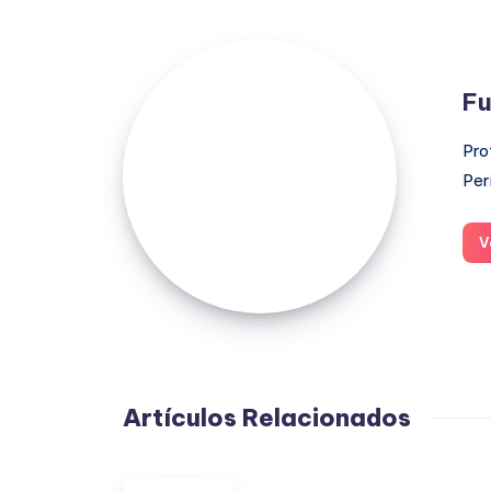
Fuensanta
López
Fu
Moreno
Pro
Per
V
Artículos Relacionados