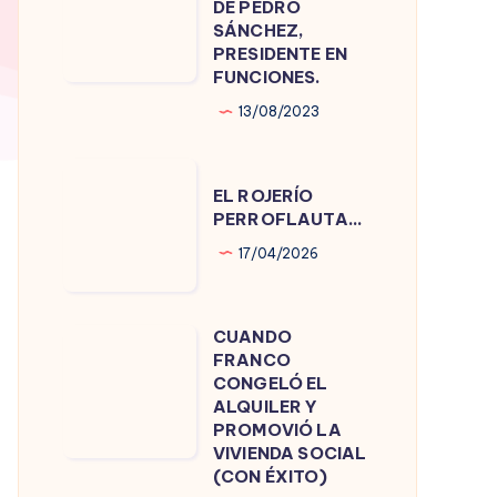
DE PEDRO
DE
SÁNCHEZ,
PRESIDENTE EN
PEDRO
FUNCIONES.
SÁNCHEZ,
13/08/2023
PRESIDENTE
EN
EL
FUNCIONES.
EL ROJERÍO
ROJERÍO
PERROFLAUTA…
PERROFLAUTA…
17/04/2026
CUANDO
CUANDO
FRANCO
FRANCO
CONGELÓ EL
CONGELÓ
ALQUILER Y
PROMOVIÓ LA
EL
VIVIENDA SOCIAL
ALQUILER
(CON ÉXITO)
Y