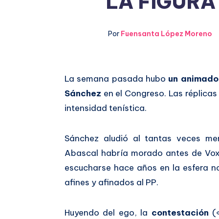
LA FIGURA
Por
Fuensanta López Moreno
Compartir
La semana pasada hubo
un animado 
Sánchez
en el Congreso. Las réplicas 
en
Compartir
intensidad tenística.
Facebook
en
Sánchez aludió al tantas veces me
Twitter
Abascal habría morado antes de Vox
escucharse hace años en la esfera 
afines y afinados al PP.
Huyendo del ego, la
contestación
(«