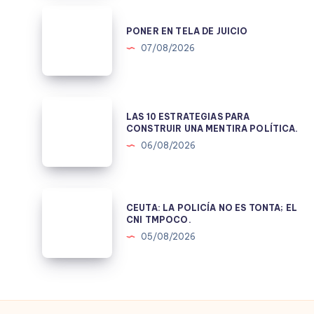
PONER
EN
PONER EN TELA DE JUICIO
TELA
07/08/2026
DE
JUICIO
LAS
LAS 10 ESTRATEGIAS PARA
10
CONSTRUIR UNA MENTIRA POLÍTICA.
ESTRATEGIAS
06/08/2026
PARA
CONSTRUIR
UNA
CEUTA:
CEUTA: LA POLICÍA NO ES TONTA; EL
MENTIRA
LA
CNI TMPOCO.
POLÍTICA.
POLICÍA
05/08/2026
NO
ES
TONTA;
EL