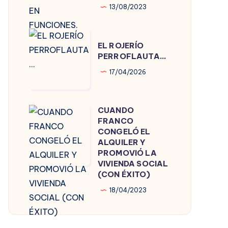
13/08/2023
PRESIDENTE
EN
EL
FUNCIONES.
EL ROJERÍO
ROJERÍO
PERROFLAUTA…
PERROFLAUTA…
17/04/2026
CUANDO
CUANDO
FRANCO
FRANCO
CONGELÓ EL
CONGELÓ
ALQUILER Y
PROMOVIÓ LA
EL
VIVIENDA SOCIAL
ALQUILER
(CON ÉXITO)
Y
18/04/2023
PROMOVIÓ
LA
VIVIENDA