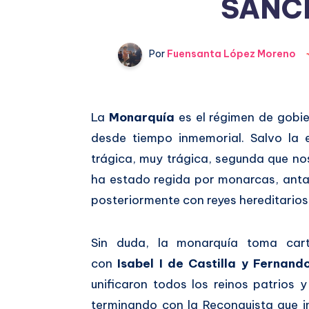
SANC
Por
Fuensanta López Moreno
Compartir
La
Monarquía
es el régimen de gobie
desde tiempo inmemorial. Salvo la 
en
Compartir
trágica, muy trágica, segunda que nos
Facebook
en
ha estado regida por monarcas, antañ
posteriormente con reyes hereditarios
Twitter
Sin duda, la monarquía toma car
con
Isabel I de
Castilla y Fernando
unificaron todos los reinos patrios
terminando con la Reconquista que i