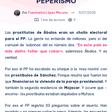
PEPERISMO
Por
Fuensanta López Moreno
11/07/2025
1 min de lectura
11
Las
prostitutas de Ábalos eran un chollo electoral
para el PP.
La gente no entiende de millones, pero sí del
carrusel de ‘sobrinas’ del ex número dos.
“En este país es
más delito follar que robar»
, solemniza Ábalos. Y es
verdad.
Por eso el PP ha escalado su ataque a la ‘rosa nostra’ con
los
prostíbulos de Sánchez.
Porque resulta que fueron los
que
financiaron la vivienda de la pareja presidencial.
Y
también la segunda residencia de
Mojacar
. Y ocurre que -
encima- los prostíbulos estaban alquilados a Muface.
Por eso el PP registra 33 preguntas sobre el asunto. Han
mordido y no piensan soltar la presa. Además, las encuestas