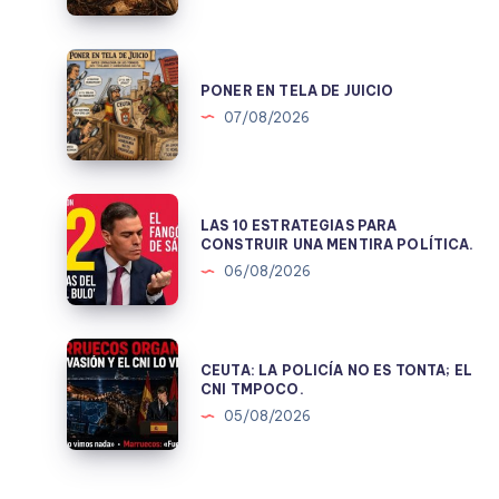
EN
1978.
PONER
EN
PONER EN TELA DE JUICIO
TELA
07/08/2026
DE
JUICIO
LAS
LAS 10 ESTRATEGIAS PARA
10
CONSTRUIR UNA MENTIRA POLÍTICA.
ESTRATEGIAS
06/08/2026
PARA
CONSTRUIR
UNA
CEUTA:
CEUTA: LA POLICÍA NO ES TONTA; EL
MENTIRA
LA
CNI TMPOCO.
POLÍTICA.
POLICÍA
05/08/2026
NO
ES
TONTA;