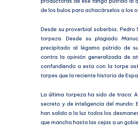
productoras de ese fango pútrido al q
de los bulos para achacárselos a los o
Desde su proverbial soberbia, Pedro
torpeza. Desde su plagiado
Manua
precipitado al légamo pútrido de s
contra la opinión generalizada de at
confundiendo a esta con la torpe as
torpes que la reciente historia de Esp
La última torpeza ha sido de traca: At
secreto y de inteligencia del mundo:
han salido a la luz todos los desmane
que mancha hasta las cejas a un gobie