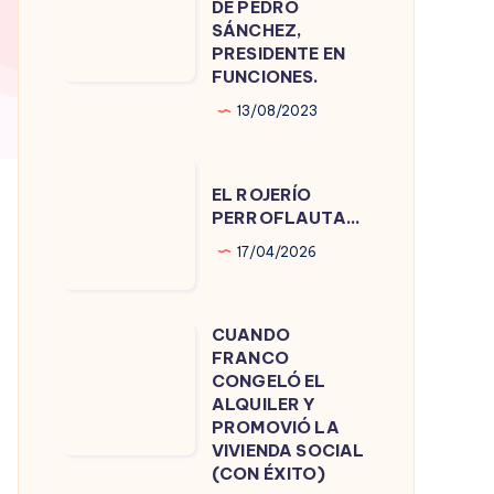
DE PEDRO
DE
SÁNCHEZ,
PRESIDENTE EN
PEDRO
FUNCIONES.
SÁNCHEZ,
13/08/2023
PRESIDENTE
EN
EL
FUNCIONES.
EL ROJERÍO
ROJERÍO
PERROFLAUTA…
PERROFLAUTA…
17/04/2026
CUANDO
CUANDO
FRANCO
FRANCO
CONGELÓ EL
CONGELÓ
ALQUILER Y
PROMOVIÓ LA
EL
VIVIENDA SOCIAL
ALQUILER
(CON ÉXITO)
Y