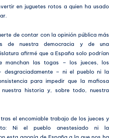
nvertir en juguetes rotos a quien ha usado
ar.
suerte de contar con la opinión pública más
les de nuestra democracia y de una
islatura afirmé que a España solo podrían
e manchan las togas – los jueces, los
– desgraciadamente – ni el pueblo ni la
onsistencia para impedir que la mafiosa
nuestra historia y, sobre todo, nuestra
tras el encomiable trabajo de los jueces y
o: Ni el pueblo anestesiado ni la
n esta agonía de España a la que nos ha