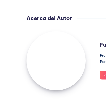
Acerca del Autor
Fuensanta
López
Fu
Moreno
Pro
Per
V