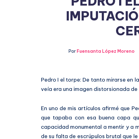
PEDRO I E
IMPUTACIÓ
CE
Por
Fuensanta López Moreno
Compartir
Pedro I el torpe: De tanto mirarse en l
veía era una imagen distorsionada de 
en
Compartir
Facebook
en
En uno de mis artículos afirmé que P
que tapaba con esa buena capa que
Twitter
capacidad monumental a mentir y a men
de su falta de escrúpulos brutal que 