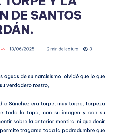
L TORPE Y LA
N DE SANTOS
RDÁN.
13/06/2025
2 min de lectura
3
as aguas de su narcisismo, olvidó que lo que
su verdadero rostro,
edro Sánchez era torpe, muy torpe, torpeza
 todo lo tapa, con su imagen y con su
tir sobre la anterior mentira; ni que decir
le permite tragarse toda la podredumbre que