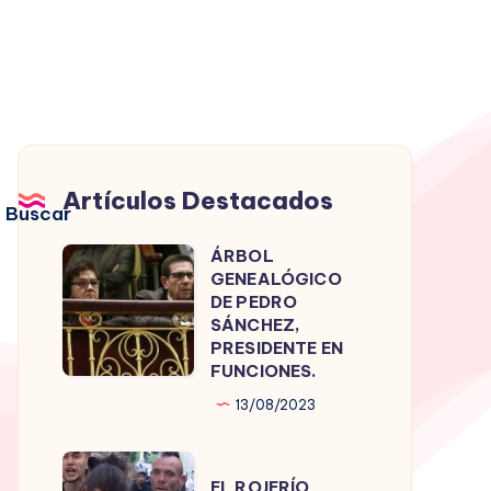
Artículos Destacados
Buscar
ÁRBOL
ÁRBOL
GENEALÓGICO
GENEALÓGICO
DE PEDRO
DE
SÁNCHEZ,
PRESIDENTE EN
PEDRO
FUNCIONES.
SÁNCHEZ,
13/08/2023
PRESIDENTE
EN
EL
FUNCIONES.
EL ROJERÍO