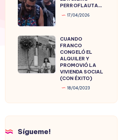
ROJERÍO
PERROFLAUTA…
PERROFLAUTA…
17/04/2026
CUANDO
CUANDO
FRANCO
FRANCO
CONGELÓ EL
CONGELÓ
ALQUILER Y
PROMOVIÓ LA
EL
VIVIENDA SOCIAL
ALQUILER
(CON ÉXITO)
Y
18/04/2023
PROMOVIÓ
LA
VIVIENDA
SOCIAL
(CON
Sígueme!
ÉXITO)