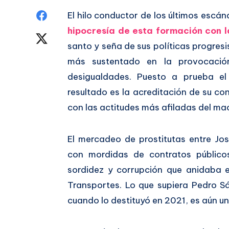
Compartir
El hilo conductor de los últimos escá
hipocresía de esta formación con l
en
Compartir
santo y seña de sus políticas progresi
Facebook
en
más sustentado en la provocació
desigualdades. Puesto a prueba el
Twitter
resultado es la acreditación de su co
con las actitudes más afiladas del ma
El mercadeo de prostitutas entre Jo
con mordidas de contratos público
sordidez y corrupción que anidaba en
Transportes. Lo que supiera Pedro S
cuando lo destituyó en 2021, es aún un