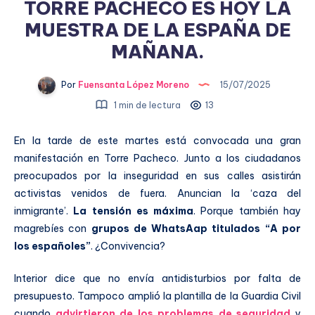
TORRE PACHECO ES HOY LA
MUESTRA DE LA ESPAÑA DE
MAÑANA.
Por
Fuensanta López Moreno
15/07/2025
1 min de lectura
13
En la tarde de este martes está convocada una gran
manifestación en Torre Pacheco. Junto a los ciudadanos
preocupados por la inseguridad en sus calles asistirán
activistas venidos de fuera. Anuncian la ‘caza del
inmigrante’.
La tensión es máxima
. Porque también hay
magrebíes con
grupos de WhatsAap titulados “A por
los españoles”
. ¿Convivencia?
Interior dice que no envía antidisturbios por falta de
presupuesto. Tampoco amplió la plantilla de la Guardia Civil
cuando
advirtieron de los problemas de seguridad
y