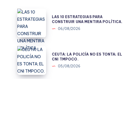
LAS
LAS 10 ESTRATEGIAS PARA
10
CONSTRUIR UNA MENTIRA POLÍTICA.
ESTRATEGIAS
06/08/2026
PARA
CONSTRUIR
UNA
CEUTA:
CEUTA: LA POLICÍA NO ES TONTA; EL
MENTIRA
LA
CNI TMPOCO.
POLÍTICA.
POLICÍA
05/08/2026
NO
ES
TONTA;
BAJAR
BAJAR AL MORO… Y QUE EL MORO
EL
AL
SUBA SOLO
CNI
MORO…
01/08/2026
TMPOCO.
Y
QUE
EL
MARRUECOS