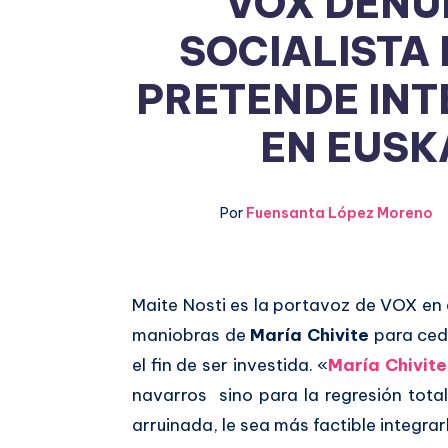
VOX DENU
SOCIALISTA 
PRETENDE IN
EN EUSK
Por
Fuensanta López Moreno
Compartir
Maite Nosti es la portavoz de VOX en
maniobras de
María Chivite
para cede
en
Compartir
el fin de ser investida. «
María Chivit
Facebook
en
navarros sino para la regresión tota
arruinada, le sea más factible integrarl
Twitter