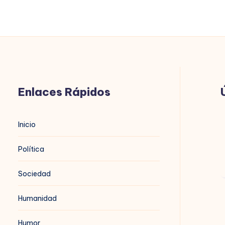
EL
CNI
TMPOCO.
Enlaces Rápidos
B
Inicio
t
Política
Sociedad
Humanidad
B
d
Humor