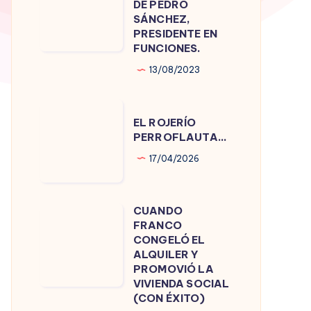
DE PEDRO
DE
SÁNCHEZ,
PRESIDENTE EN
PEDRO
FUNCIONES.
SÁNCHEZ,
13/08/2023
PRESIDENTE
EN
EL
FUNCIONES.
EL ROJERÍO
ROJERÍO
PERROFLAUTA…
PERROFLAUTA…
17/04/2026
CUANDO
CUANDO
FRANCO
FRANCO
CONGELÓ EL
CONGELÓ
ALQUILER Y
PROMOVIÓ LA
EL
VIVIENDA SOCIAL
ALQUILER
(CON ÉXITO)
Y