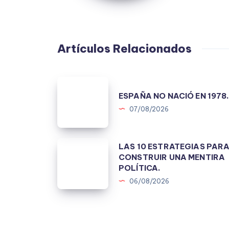
Artículos Relacionados
ESPAÑA
ESPAÑA NO NACIÓ EN 1978
NO
07/08/2026
NACIÓ
EN
1978.
LAS
LAS 10 ESTRATEGIAS PAR
CONSTRUIR UNA MENTIRA
10
POLÍTICA.
ESTRATEGIAS
06/08/2026
PARA
CONSTRUIR
UNA