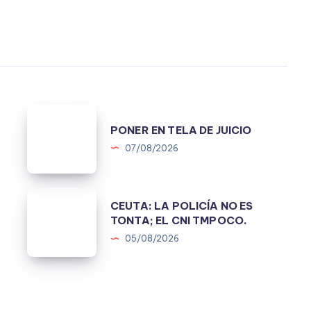
PONER
.
PONER EN TELA DE JUICIO
EN
07/08/2026
TELA
DE
JUICIO
CEUTA:
A
CEUTA: LA POLICÍA NO ES
LA
TONTA; EL CNI TMPOCO.
POLICÍA
05/08/2026
NO
ES
TONTA;