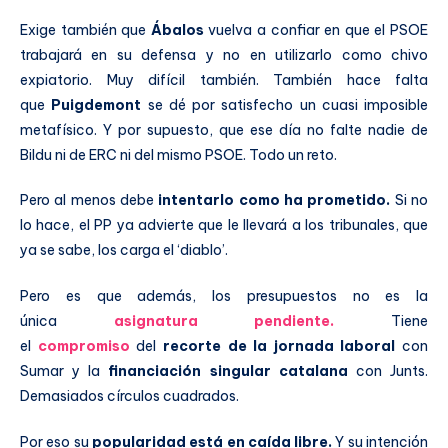
Exige también que
Ábalos
vuelva a confiar en que el PSOE
trabajará en su defensa y no en utilizarlo como chivo
expiatorio. Muy difícil también. También hace falta
que
Puigdemont
se dé por satisfecho un cuasi imposible
metafísico. Y por supuesto, que ese día no falte nadie de
Bildu ni de ERC ni del mismo PSOE. Todo un reto.
Pero al menos debe
intentarlo como ha prometido.
Si no
lo hace, el PP ya advierte que le llevará a los tribunales, que
ya se sabe, los carga el ‘diablo’.
Pero es que además, los presupuestos no es la
única
asignatura pendiente.
Tiene
el
compromiso
del
recorte de la jornada laboral
con
Sumar y la
financiación singular catalana
con Junts.
Demasiados círculos cuadrados.
Por eso su
popularidad está en caída libre.
Y su intención