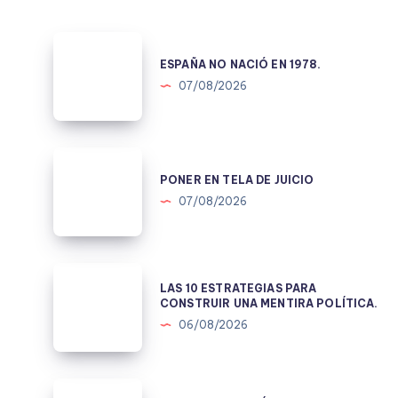
ESPAÑA
NO
ESPAÑA NO NACIÓ EN 1978.
NACIÓ
07/08/2026
EN
1978.
PONER
EN
PONER EN TELA DE JUICIO
TELA
07/08/2026
DE
JUICIO
LAS
LAS 10 ESTRATEGIAS PARA
10
CONSTRUIR UNA MENTIRA POLÍTICA.
ESTRATEGIAS
06/08/2026
PARA
CONSTRUIR
UNA
CEUTA: