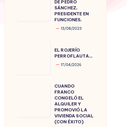
DE PEDRO
DE
SÁNCHEZ,
PRESIDENTE EN
PEDRO
FUNCIONES.
SÁNCHEZ,
13/08/2023
PRESIDENTE
EN
EL
FUNCIONES.
EL ROJERÍO
ROJERÍO
PERROFLAUTA…
PERROFLAUTA…
17/04/2026
CUANDO
CUANDO
FRANCO
FRANCO
CONGELÓ EL
CONGELÓ
ALQUILER Y
PROMOVIÓ LA
EL
VIVIENDA SOCIAL
ALQUILER
(CON ÉXITO)
Y