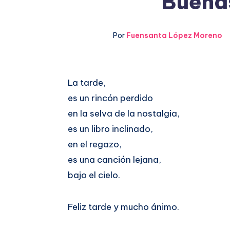
Buenas
Por
Fuensanta López Moreno
Compartir
La tarde,
es un rincón perdido
en
Compartir
en la selva de la nostalgia,
Facebook
en
es un libro inclinado,
en el regazo,
Twitter
es una canción lejana,
bajo el cielo.
Feliz tarde y mucho ánimo.