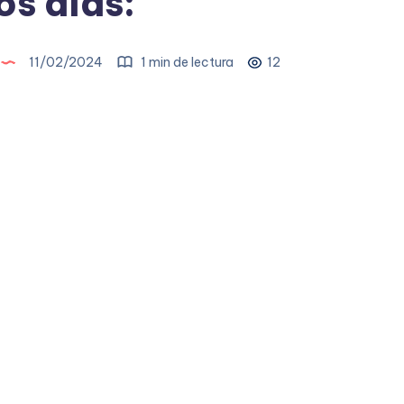
s días:
11/02/2024
1 min de lectura
12