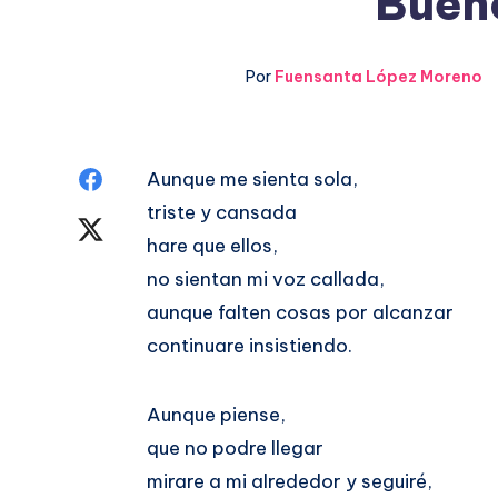
Bueno
Por
Fuensanta López Moreno
Compartir
Aunque me sienta sola,
triste y cansada
en
Compartir
hare que ellos,
Facebook
en
no sientan mi voz callada,
aunque falten cosas por alcanzar
Twitter
continuare insistiendo.
Aunque piense,
que no podre llegar
mirare a mi alrededor y seguiré,