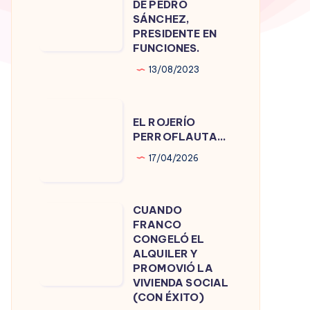
DE PEDRO
DE
SÁNCHEZ,
PRESIDENTE EN
PEDRO
FUNCIONES.
SÁNCHEZ,
13/08/2023
PRESIDENTE
EN
EL
FUNCIONES.
EL ROJERÍO
ROJERÍO
PERROFLAUTA…
PERROFLAUTA…
17/04/2026
CUANDO
CUANDO
FRANCO
FRANCO
CONGELÓ EL
CONGELÓ
ALQUILER Y
PROMOVIÓ LA
EL
VIVIENDA SOCIAL
ALQUILER
(CON ÉXITO)
Y