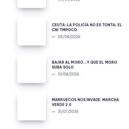
PARA
CONSTRUIR
UNA
CEUTA:
CEUTA: LA POLICÍA NO ES TONTA; EL
MENTIRA
LA
CNI TMPOCO.
POLÍTICA.
POLICÍA
05/08/2026
NO
ES
TONTA;
BAJAR
BAJAR AL MORO… Y QUE EL MORO
EL
AL
SUBA SOLO
CNI
MORO…
01/08/2026
TMPOCO.
Y
QUE
EL
MARRUECOS
MARRUECOS NOS INVADE: MARCHA
MORO
NOS
VERDE 2.0
SUBA
INVADE:
31/07/2026
SOLO
MARCHA
VERDE