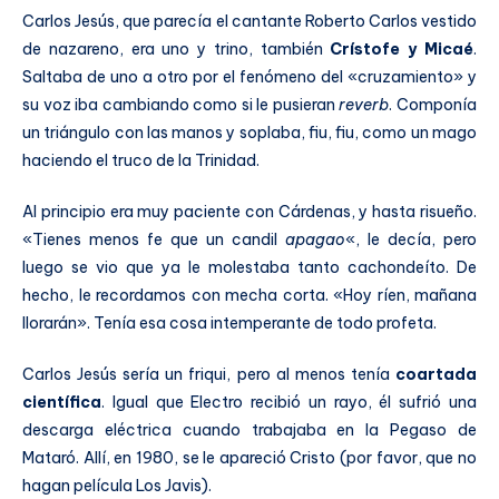
Carlos Jesús, que parecía el cantante Roberto Carlos vestido
de nazareno, era uno y trino, también
Crístofe y Micaé
.
Saltaba de uno a otro por el fenómeno del «cruzamiento» y
su voz iba cambiando como si le pusieran
reverb
. Componía
un triángulo con las manos y soplaba, fiu, fiu, como un mago
haciendo el truco de la Trinidad.
Al principio era muy paciente con Cárdenas, y hasta risueño.
«Tienes menos fe que un candil
apagao
«, le decía, pero
luego se vio que ya le molestaba tanto cachondeíto. De
hecho, le recordamos con mecha corta. «Hoy ríen, mañana
llorarán». Tenía esa cosa intemperante de todo profeta.
Carlos Jesús sería un friqui, pero al menos tenía
coartada
científica
. Igual que Electro recibió un rayo, él sufrió una
descarga eléctrica cuando trabajaba en la Pegaso de
Mataró. Allí, en 1980, se le apareció Cristo (por favor, que no
hagan película Los Javis).