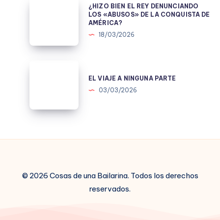
¿HIZO
¿HIZO BIEN EL REY DENUNCIANDO
BIEN
LOS «ABUSOS» DE LA CONQUISTA DE
AMÉRICA?
EL
18/03/2026
REY
DENUNCIANDO
LOS
EL
«ABUSOS»
VIAJE
EL VIAJE A NINGUNA PARTE
DE
A
03/03/2026
LA
NINGUNA
CONQUISTA
PARTE
DE
AMÉRICA?
© 2026 Cosas de una Bailarina. Todos los derechos
reservados.