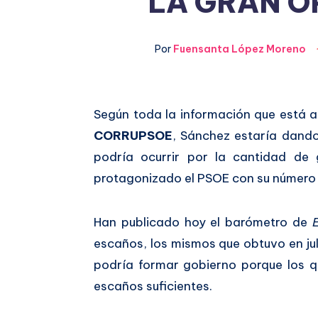
LA GRAN O
Por
Fuensanta López Moreno
Compartir
Según toda la información que está a
CORRUPSOE
, Sánchez estaría dando 
en
Compartir
podría ocurrir por la cantidad de
Facebook
en
protagonizado el PSOE con su número 
Twitter
Han publicado hoy el barómetro de
escaños, los mismos que obtuvo en ju
podría formar gobierno porque los q
escaños suficientes.