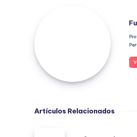
Fuensanta
López
Fu
Moreno
Pro
Per
V
Artículos Relacionados
ESPAÑA