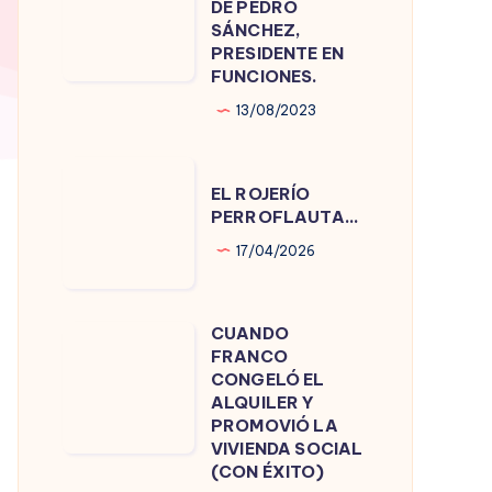
DE PEDRO
DE
SÁNCHEZ,
PRESIDENTE EN
PEDRO
FUNCIONES.
SÁNCHEZ,
13/08/2023
PRESIDENTE
EN
EL
FUNCIONES.
EL ROJERÍO
ROJERÍO
PERROFLAUTA…
PERROFLAUTA…
17/04/2026
CUANDO
CUANDO
FRANCO
FRANCO
CONGELÓ EL
CONGELÓ
ALQUILER Y
PROMOVIÓ LA
EL
VIVIENDA SOCIAL
ALQUILER
(CON ÉXITO)
Y