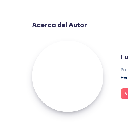
Acerca del Autor
Fuensanta
López
Fu
Moreno
Pro
Per
V