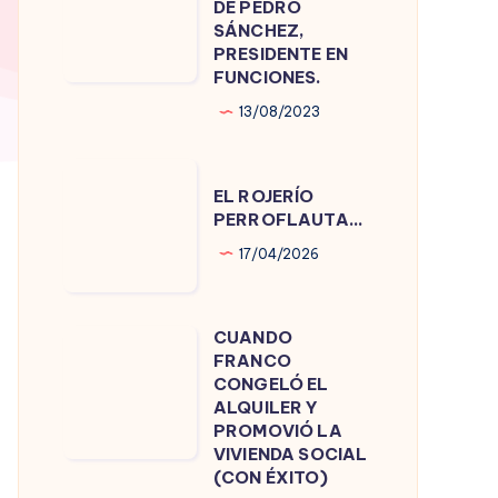
DE PEDRO
DE
SÁNCHEZ,
PRESIDENTE EN
PEDRO
FUNCIONES.
SÁNCHEZ,
13/08/2023
PRESIDENTE
EN
EL
FUNCIONES.
EL ROJERÍO
ROJERÍO
PERROFLAUTA…
PERROFLAUTA…
17/04/2026
CUANDO
CUANDO
FRANCO
FRANCO
CONGELÓ EL
CONGELÓ
ALQUILER Y
PROMOVIÓ LA
EL
VIVIENDA SOCIAL
ALQUILER
(CON ÉXITO)
Y