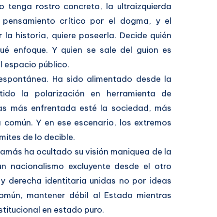
o tenga rostro concreto, la ultraizquierda
el pensamiento crítico por el dogma, y el
r la historia, quiere poseerla. Decide quién
é enfoque. Y quien se sale del guion es
l espacio público.
 espontánea. Ha sido alimentado desde la
tido la polarización en herramienta de
ntras más enfrentada esté la sociedad, más
iva común. Y en ese escenario, los extremos
ites de lo decible.
amás ha ocultado su visión maniquea de la
 un nacionalismo excluyente desde el otro
 y derecha identitaria unidas no por ideas
común, mantener débil al Estado mientras
nstitucional en estado puro.