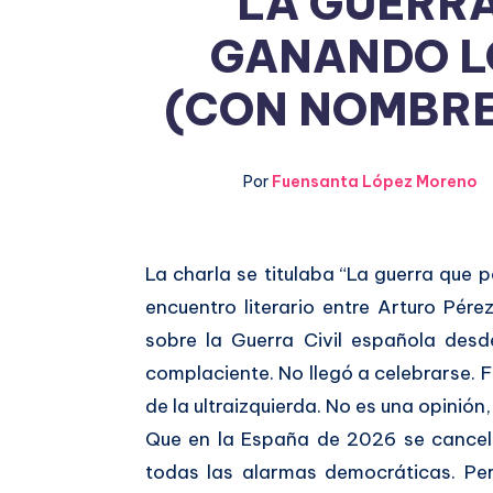
LA GUERRA
GANANDO L
(CON NOMBRE
Por
Fuensanta López Moreno
La charla se titulaba “La guerra que
Compartir
encuentro literario entre Arturo Pére
en
Compartir
sobre la Guerra Civil española desd
Facebook
complaciente. No llegó a celebrarse.
en
de la ultraizquierda. No es una opinión
Twitter
Que en la España de 2026 se cancel
todas las alarmas democráticas. Pero