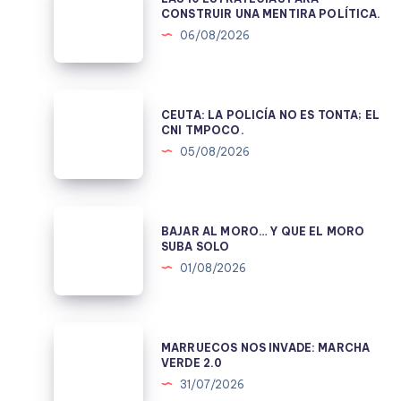
10
CONSTRUIR UNA MENTIRA POLÍTICA.
ESTRATEGIAS
06/08/2026
PARA
CONSTRUIR
UNA
CEUTA:
CEUTA: LA POLICÍA NO ES TONTA; EL
MENTIRA
LA
CNI TMPOCO.
POLÍTICA.
POLICÍA
05/08/2026
NO
ES
TONTA;
BAJAR
BAJAR AL MORO… Y QUE EL MORO
EL
AL
SUBA SOLO
CNI
MORO…
01/08/2026
TMPOCO.
Y
QUE
EL
MARRUECOS
MARRUECOS NOS INVADE: MARCHA
MORO
NOS
VERDE 2.0
SUBA
INVADE:
31/07/2026
SOLO
MARCHA