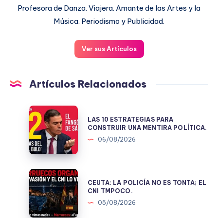
Profesora de Danza. Viajera. Amante de las Artes y la
Música. Periodismo y Publicidad.
Ver sus Artículos
Artículos Relacionados
LAS
LAS 10 ESTRATEGIAS PARA
10
CONSTRUIR UNA MENTIRA POLÍTICA.
ESTRATEGIAS
06/08/2026
PARA
CONSTRUIR
UNA
CEUTA:
CEUTA: LA POLICÍA NO ES TONTA; EL
MENTIRA
LA
CNI TMPOCO.
POLÍTICA.
POLICÍA
05/08/2026
NO