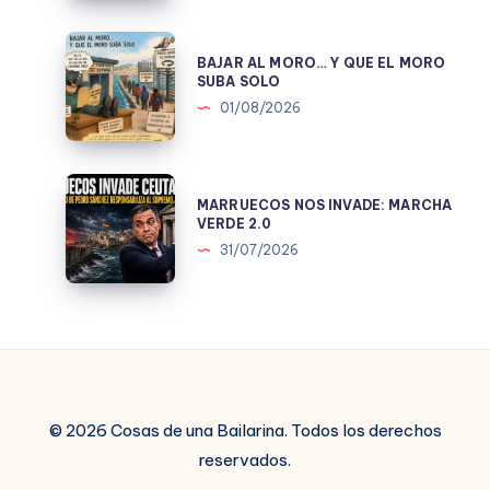
ES
TONTA;
BAJAR
BAJAR AL MORO… Y QUE EL MORO
EL
AL
SUBA SOLO
CNI
MORO…
01/08/2026
TMPOCO.
Y
QUE
EL
MARRUECOS
MARRUECOS NOS INVADE: MARCHA
MORO
NOS
VERDE 2.0
SUBA
INVADE:
31/07/2026
SOLO
MARCHA
VERDE
2.0
© 2026 Cosas de una Bailarina. Todos los derechos
reservados.