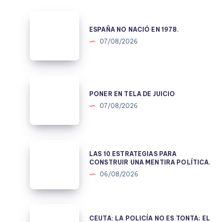
ESPAÑA
NO
ESPAÑA NO NACIÓ EN 1978.
NACIÓ
07/08/2026
EN
1978.
PONER
EN
PONER EN TELA DE JUICIO
TELA
07/08/2026
DE
JUICIO
LAS
LAS 10 ESTRATEGIAS PARA
10
CONSTRUIR UNA MENTIRA POLÍTICA.
ESTRATEGIAS
06/08/2026
PARA
CONSTRUIR
UNA
CEUTA:
CEUTA: LA POLICÍA NO ES TONTA; EL
MENTIRA