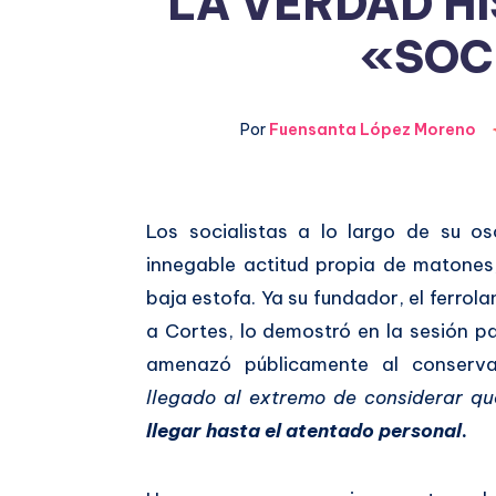
LA VERDAD HI
«SOC
Por
Fuensanta López Moreno
Compartir
Los socialistas a lo largo de su os
innegable actitud propia de matones,
en
Compartir
baja estofa. Ya su fundador, el ferrol
Facebook
en
a Cortes, lo demostró en la sesión pa
amenazó públicamente al conserv
Twitter
llegado al extremo de considerar qu
llegar hasta el atentado personal
.