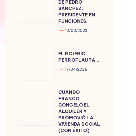
DE PEDRO
DE
SÁNCHEZ,
PRESIDENTE EN
PEDRO
FUNCIONES.
SÁNCHEZ,
13/08/2023
PRESIDENTE
EN
EL
FUNCIONES.
EL ROJERÍO
ROJERÍO
PERROFLAUTA…
PERROFLAUTA…
17/04/2026
CUANDO
CUANDO
FRANCO
FRANCO
CONGELÓ EL
CONGELÓ
ALQUILER Y
PROMOVIÓ LA
EL
VIVIENDA SOCIAL
ALQUILER
(CON ÉXITO)
Y