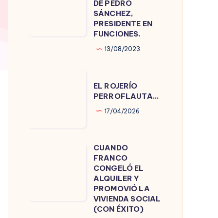
DE PEDRO
DE
SÁNCHEZ,
PRESIDENTE EN
PEDRO
FUNCIONES.
SÁNCHEZ,
13/08/2023
PRESIDENTE
EN
EL
FUNCIONES.
EL ROJERÍO
ROJERÍO
PERROFLAUTA…
PERROFLAUTA…
17/04/2026
CUANDO
CUANDO
FRANCO
FRANCO
CONGELÓ EL
CONGELÓ
ALQUILER Y
PROMOVIÓ LA
EL
VIVIENDA SOCIAL
ALQUILER
(CON ÉXITO)
Y