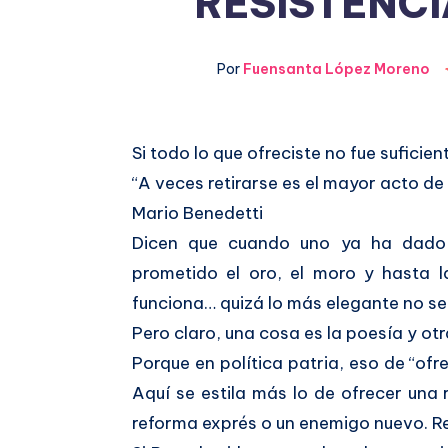
RESISTENC
Por
Fuensanta López Moreno
Si todo lo que ofreciste no fue suficien
Compartir
“A veces retirarse es el mayor acto d
en
Compartir
Mario Benedetti
Facebook
Dicen que cuando uno ya ha dado 
en
prometido el oro, el moro y hasta l
Twitter
funciona… quizá lo más elegante no sea i
Pero claro, una cosa es la poesía y otr
Porque en política patria, eso de “ofr
Aquí se estila más lo de ofrecer una
reforma exprés o un enemigo nuevo. Re