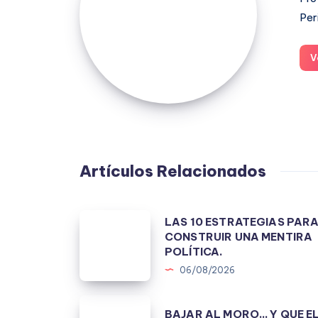
Per
V
Artículos Relacionados
LAS
LAS 10 ESTRATEGIAS PAR
CONSTRUIR UNA MENTIRA
10
POLÍTICA.
ESTRATEGIAS
06/08/2026
PARA
CONSTRUIR
BAJAR
BAJAR AL MORO… Y QUE E