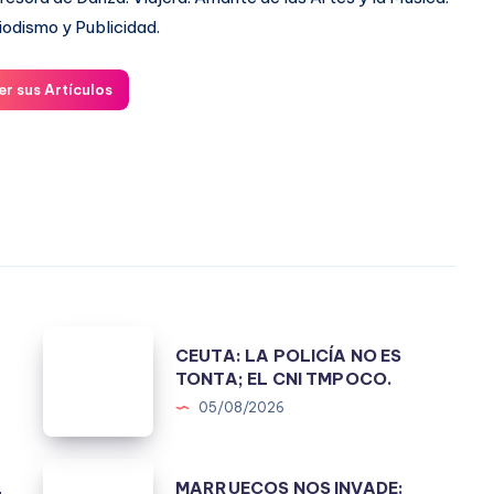
iodismo y Publicidad.
er sus Artículos
CEUTA:
A
CEUTA: LA POLICÍA NO ES
LA
TONTA; EL CNI TMPOCO.
POLICÍA
05/08/2026
NO
ES
MARRUECOS
L
MARRUECOS NOS INVADE: