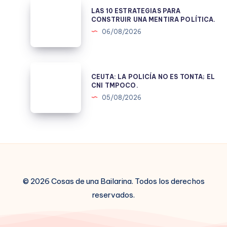
LAS
LAS 10 ESTRATEGIAS PARA
10
CONSTRUIR UNA MENTIRA POLÍTICA.
ESTRATEGIAS
06/08/2026
PARA
CONSTRUIR
UNA
CEUTA:
CEUTA: LA POLICÍA NO ES TONTA; EL
MENTIRA
LA
CNI TMPOCO.
POLÍTICA.
POLICÍA
05/08/2026
NO
ES
TONTA;
EL
CNI
TMPOCO.
© 2026 Cosas de una Bailarina. Todos los derechos
reservados.