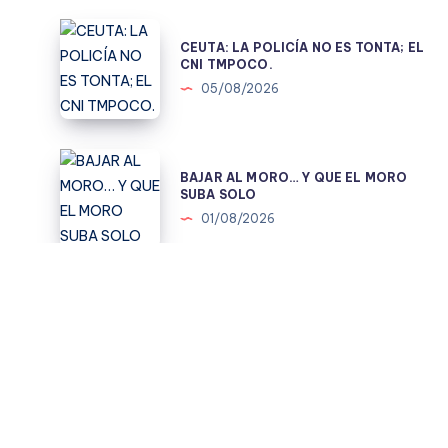
CEUTA:
CEUTA: LA POLICÍA NO ES TONTA; EL
LA
CNI TMPOCO.
POLICÍA
05/08/2026
NO
ES
TONTA;
BAJAR
BAJAR AL MORO… Y QUE EL MORO
EL
AL
SUBA SOLO
CNI
MORO…
01/08/2026
TMPOCO.
Y
QUE
EL
MARRUECOS
MARRUECOS NOS INVADE: MARCHA
MORO
NOS
VERDE 2.0
SUBA
INVADE:
31/07/2026
SOLO
MARCHA
VERDE
2.0
MONCLOA
MONCLOA QUIERE CONTROLAR EL
QUIERE