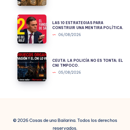
DE
JUICIO
LAS
LAS 10 ESTRATEGIAS PARA
10
CONSTRUIR UNA MENTIRA POLÍTICA.
ESTRATEGIAS
06/08/2026
PARA
CONSTRUIR
UNA
CEUTA:
CEUTA: LA POLICÍA NO ES TONTA; EL
MENTIRA
LA
CNI TMPOCO.
POLÍTICA.
POLICÍA
05/08/2026
NO
ES
TONTA;
EL
CNI
TMPOCO.
© 2026 Cosas de una Bailarina. Todos los derechos
reservados.