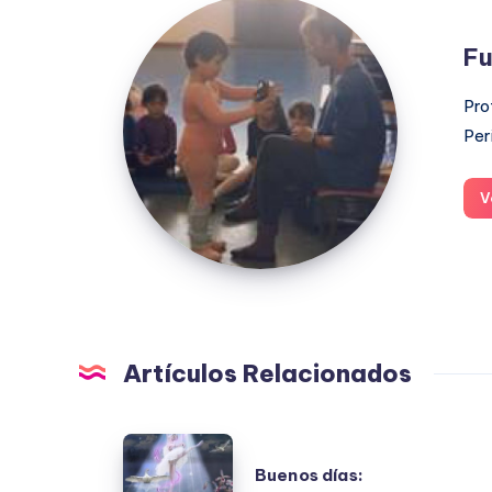
Fuensanta
López
Fu
Moreno
Pro
Per
V
Artículos Relacionados
Buenos
Buenos días:
días: