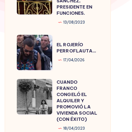
SÁNCHEZ,
PRESIDENTE EN
PEDRO
FUNCIONES.
SÁNCHEZ,
13/08/2023
PRESIDENTE
EN
EL
FUNCIONES.
EL ROJERÍO
ROJERÍO
PERROFLAUTA…
PERROFLAUTA…
17/04/2026
CUANDO
CUANDO
FRANCO
FRANCO
CONGELÓ EL
CONGELÓ
ALQUILER Y
PROMOVIÓ LA
EL
VIVIENDA SOCIAL
ALQUILER
(CON ÉXITO)
Y
18/04/2023