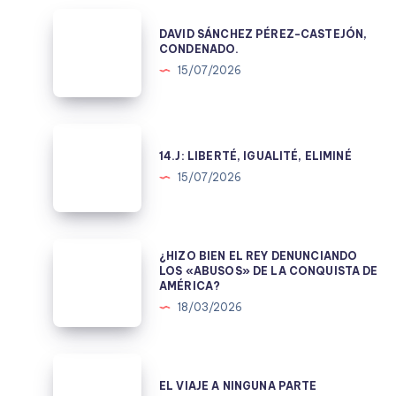
DAVID
DAVID SÁNCHEZ PÉREZ-CASTEJÓN,
SÁNCHEZ
CONDENADO.
PÉREZ-
15/07/2026
CASTEJÓN,
CONDENADO.
14.J:
LIBERTÉ,
14.J: LIBERTÉ, IGUALITÉ, ELIMINÉ
IGUALITÉ,
15/07/2026
ELIMINÉ
¿HIZO
¿HIZO BIEN EL REY DENUNCIANDO
BIEN
LOS «ABUSOS» DE LA CONQUISTA DE
AMÉRICA?
EL
18/03/2026
REY
DENUNCIANDO
LOS
EL
«ABUSOS»
VIAJE
EL VIAJE A NINGUNA PARTE