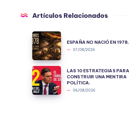
Artículos Relacionados
ESPAÑA
ESPAÑA NO NACIÓ EN 1978
NO
07/08/2026
NACIÓ
EN
1978.
LAS
LAS 10 ESTRATEGIAS PAR
CONSTRUIR UNA MENTIRA
10
POLÍTICA.
ESTRATEGIAS
06/08/2026
PARA
CONSTRUIR
UNA
MENTIRA
POLÍTICA.