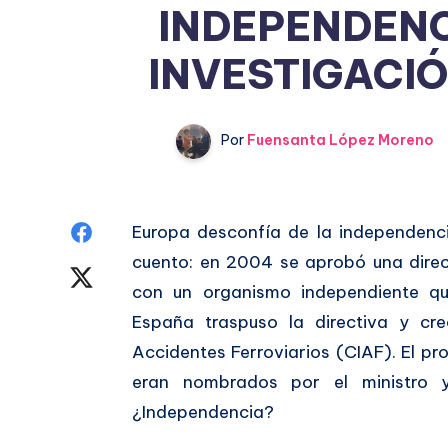
INDEPENDENC
INVESTIGACIÓ
Por
Fuensanta López Moreno
Compartir
Europa desconfía de la independencia
cuento: en 2004 se aprobó una direc
en
Compartir
con un organismo independiente que
Facebook
en
España traspuso la directiva y cr
Accidentes Ferroviarios (CIAF). El p
Twitter
eran nombrados por el ministro y
¿Independencia?