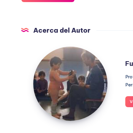
Acerca del Autor
Fuensanta
López
Fu
Moreno
Pro
Per
V