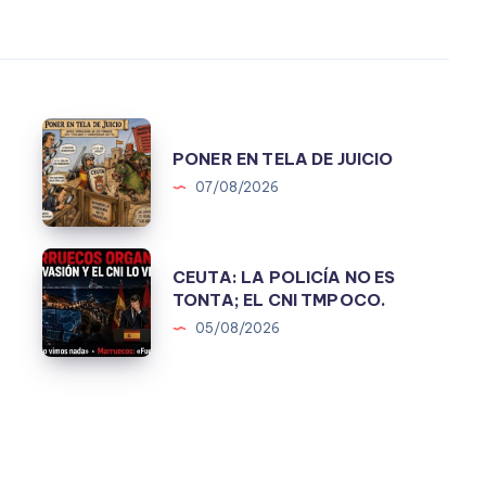
PONER
.
PONER EN TELA DE JUICIO
EN
07/08/2026
TELA
DE
JUICIO
CEUTA:
A
CEUTA: LA POLICÍA NO ES
LA
TONTA; EL CNI TMPOCO.
POLICÍA
05/08/2026
NO
ES
TONTA;
EL
CNI