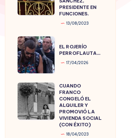
SÁNCHEZ,
PRESIDENTE EN
PEDRO
FUNCIONES.
SÁNCHEZ,
13/08/2023
PRESIDENTE
EN
EL
FUNCIONES.
EL ROJERÍO
ROJERÍO
PERROFLAUTA…
PERROFLAUTA…
17/04/2026
CUANDO
CUANDO
FRANCO
FRANCO
CONGELÓ EL
CONGELÓ
ALQUILER Y
PROMOVIÓ LA
EL
VIVIENDA SOCIAL
ALQUILER
(CON ÉXITO)
Y
18/04/2023