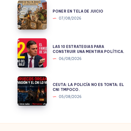
PONER
EN
PONER EN TELA DE JUICIO
TELA
07/08/2026
DE
JUICIO
LAS
LAS 10 ESTRATEGIAS PARA
10
CONSTRUIR UNA MENTIRA POLÍTICA.
ESTRATEGIAS
06/08/2026
PARA
CONSTRUIR
UNA
CEUTA:
CEUTA: LA POLICÍA NO ES TONTA; EL
MENTIRA
LA
CNI TMPOCO.
POLÍTICA.
POLICÍA
05/08/2026
NO
ES
TONTA;
EL
CNI